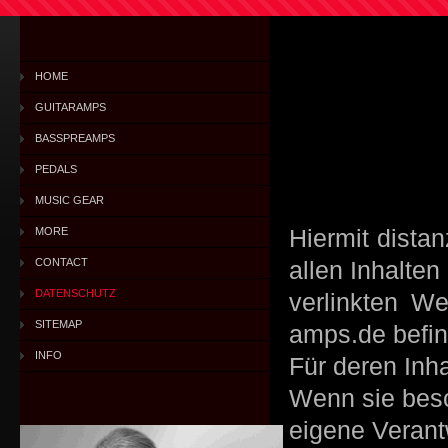
.
.
HOME
.
GUITARAMPS
BASSPREAMPS
PEDALS
MUSIC GEAR
MORE
Hiermit distan
CONTACT
allen Inhalten
DATENSCHUTZ
verlinkten W
SITEMAP
amps.de befi
INFO
Für deren Inha
Wenn sie besc
eigene Verant