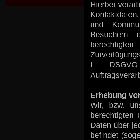
Hierbei verar
Kontaktdaten,
und Kommuni
Besuchern d
berechtigte
Zurverfügungs
f DSGVO 
Auftragsverarb
Erhebung von
Wir, bzw. un
berechtigten 
Daten über je
befindet (sog